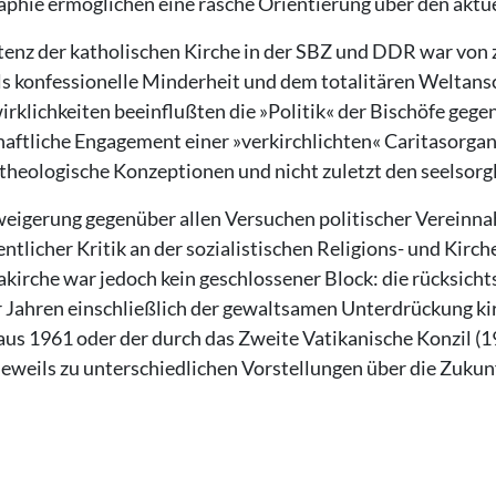
aphie ermöglichen eine rasche Orientierung über den aktu
tenz der katholischen Kirche in der SBZ und DDR war vo
ls konfessionelle Minderheit und dem totalitären Weltan
rklichkeiten beeinflußten die »Politik« der Bischöfe gege
haftliche Engagement einer »verkirchlichten« Caritasorgan
theologische Konzeptionen und nicht zuletzt den seelsorgl
eigerung gegenüber allen Versuchen politischer Vereinna
entlicher Kritik an der sozialistischen Religions- und Kirc
kirche war jedoch kein geschlossener Block: die rücksicht
 Jahren einschließlich der gewaltsamen Unterdrückung ki
s 1961 oder der durch das Zweite Vatikanische Konzil (1
jeweils zu unterschiedlichen Vorstellungen über die Zukun