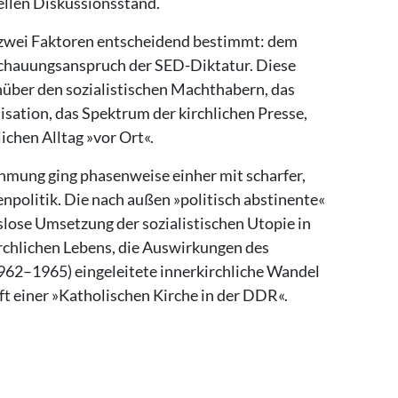
ellen Diskussionsstand.
n zwei Faktoren entscheidend bestimmt: dem
schauungsanspruch der SED-Diktatur. Diese
nüber den sozialistischen Machthabern, das
isation, das Spektrum der kirchlichen Presse,
ichen Alltag »vor Ort«.
hmung ging phasenweise einher mit scharfer,
henpolitik. Die nach außen »politisch abstinente«
slose Umsetzung der sozialistischen Utopie in
rchlichen Lebens, die Auswirkungen des
962–1965) eingeleitete innerkirchliche Wandel
ft einer »Katholischen Kirche in der DDR«.