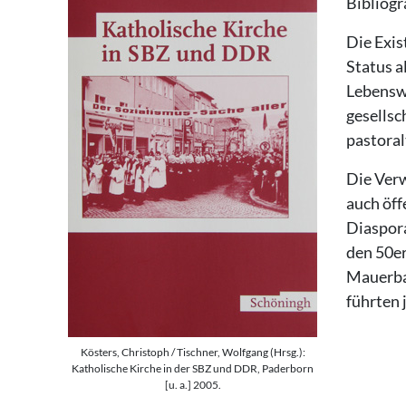
Bibliogr
Die Exis
Status a
Lebenswi
gesellsc
pastoral
Die Verw
auch öff
Diaspora
den 50er
Mauerbau
führten 
Kösters, Christoph / Tischner, Wolfgang (Hrsg.):
Katholische Kirche in der SBZ und DDR, Paderborn
[u. a.] 2005.