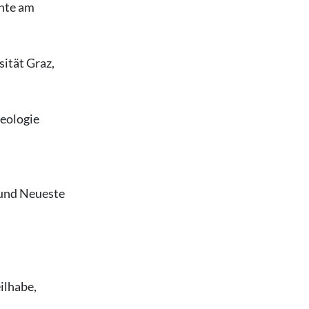
chte am
sität Graz,
heologie
 und Neueste
ilhabe,