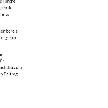
nd Kirche
nzen der
ehnte
en bereit.
folgreich
he
für
zichtbar, um
en Beitrag