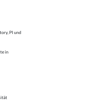
tory, PI und
te in
ität