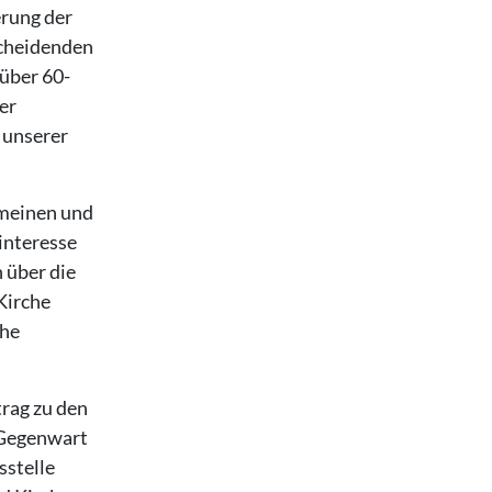
erung der
scheidenden
 über 60-
er
s unserer
emeinen und
interesse
 über die
Kirche
che
rag zu den
r Gegenwart
sstelle