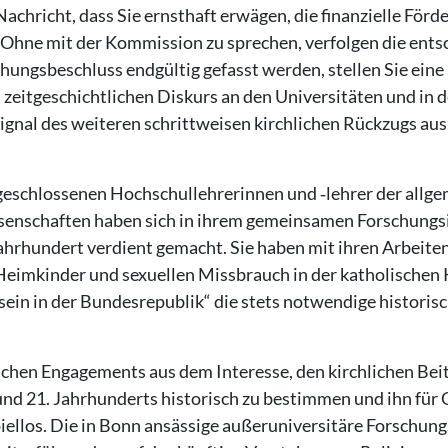
achricht, dass Sie ernsthaft erwägen, die finanzielle Förd
. Ohne mit der Kommission zu sprechen, verfolgen die ent
hungsbeschluss endgültig gefasst werden, stellen Sie eine
 zeitgeschichtlichen Diskurs an den Universitäten und in d
 Signal des weiteren schrittweisen kirchlichen Rückzugs au
eschlossenen Hochschullehrerinnen und ‑lehrer der allg
wissenschaften haben sich in ihrem gemeinsamen Forschungs
ahrhundert verdient gemacht. Sie haben mit ihren Arbeiten
Heimkinder und sexuellen Missbrauch in der katholischen 
ein in der Bundesrepublik“ die stets notwendige historis
chen Engagements aus dem Interesse, den kirchlichen Beit
 und 21. Jahrhunderts historisch zu bestimmen und ihn fü
iellos. Die in Bonn ansässige außeruniversitäre Forschung