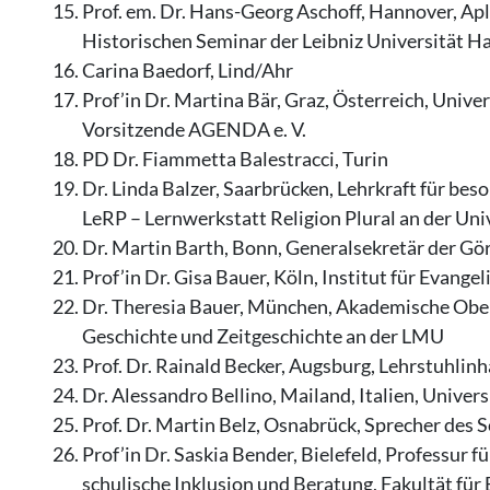
Prof. em. Dr. Hans-Georg Aschoff, Hannover, Ap
Historischen Seminar der Leibniz Universität 
Carina Baedorf, Lind/Ahr
Prof’in Dr. Martina Bär, Graz, Österreich, Unive
Vorsitzende AGENDA e. V.
PD Dr. Fiammetta Balestracci, Turin
Dr. Linda Balzer, Saarbrücken, Lehrkraft für be
LeRP – Lernwerkstatt Religion Plural an der Uni
Dr. Martin Barth, Bonn, Generalsekretär der Gö
Prof’in Dr. Gisa Bauer, Köln, Institut für Evange
Dr. Theresia Bauer, München, Akademische Ober
Geschichte und Zeitgeschichte an der LMU
Prof. Dr. Rainald Becker, Augsburg, Lehrstuhli
Dr. Alessandro Bellino, Mailand, Italien, Univer
Prof. Dr. Martin Belz, Osnabrück, Sprecher des
Prof’in Dr. Saskia Bender, Bielefeld, Professur
schulische Inklusion und Beratung, Fakultät für