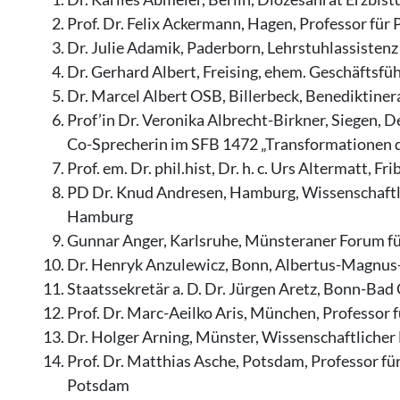
Prof. Dr. Felix Ackermann, Hagen, Professor für 
Dr. Julie Adamik, Paderborn, Lehrstuhlassistenz
Dr. Gerhard Albert, Freising, ehem. Geschäftsfü
Dr. Marcel Albert OSB, Billerbeck, Benediktiner
Prof’in Dr. Veronika Albrecht-Birkner, Siegen, D
Co-Sprecherin im SFB 1472 „Transformationen 
Prof. em. Dr. phil.hist, Dr. h. c. Urs Altermatt, 
PD Dr. Knud Andresen, Hamburg, Wissenschaftlic
Hamburg
Gunnar Anger, Karlsruhe, Münsteraner Forum fü
Dr. Henryk Anzulewicz, Bonn, Albertus-Magnus-
Staatssekretär a. D. Dr. Jürgen Aretz, Bonn-Ba
Prof. Dr. Marc-Aeilko Aris, München, Professor f
Dr. Holger Arning, Münster, Wissenschaftlicher
Prof. Dr. Matthias Asche, Potsdam, Professor fü
Potsdam